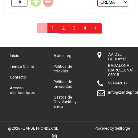
‹
›
1
2
3
4
AV. DEL
Inicio
Aviso Legal
GUIX nº35
BADALONA
Tienda Online
Política de
(BARCELONA),
cookies
08915
Contacto
Política de
934642017
privacidad
Acceso
info@zandepho
distribuidores
Gastos de
Devolución y
Envío
@2026 - ZANDE PHONDEX SL
Powered by Sellforge