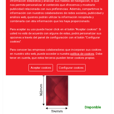
Disponible
información estadística y analizar sus hábitos de navegación, lo que
nos permite personalizar el contenido que ofrecemos y mostrarle
publicidad relacionada con sus preferencias. Además, compartimos la
información con nuestros colaboradores de redes sociales, publicidad y
análisis web, quienes podrán utilizar la información recopilada y
combinarla con otra información que les haya proporcionado.
Para aceptar su uso puede hacer click en el botón "Aceptar cookies". Si
usted no está de acuerdo con alguna de estas, podrá personalizar sus
opciones a través del panel de configuración con el botón "Configurar
cookies".
4 SOBRES BRILLANTES METALICOS 114X162
Para conocer las empresas colaboradoras que incorporan sus cookies
1.25
€
en nuestro sitio web, puede acceder a nuestra
política de cookies
. Debe
tener en cuenta, que estos terceros pueden tener cookies propias.
Aceptar cookies
Configurar cookies
Disponible