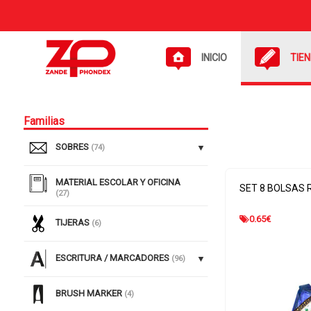
INICIO
TIE
Familias
SOBRES
(74)
MATERIAL ESCOLAR Y OFICINA
SET 8 BOLSAS 
(27)
0.65
€
TIJERAS
(6)
ESCRITURA / MARCADORES
(96)
BRUSH MARKER
(4)