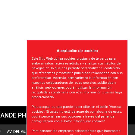
Disponible
Disponib
Aceptación de cookies
Este Sitio Web utiliza cookies propias y de terceros para
elaborar información estadística y analizar sus hábitos de
navegación, lo que nos permite personalizar el contenido
que ofrecemos y mostrarle publicidad relacionada con sus
preferencias. Además, compartimos la información con
nuestros colaboradores de redes sociales, publicidad y
análisis web, quienes podrán utilizar la información
recopilada y combinarla con otra información que les haya
proporcionado.
Para aceptar su uso puede hacer click en el botón "Aceptar
cookies". Si usted no está de acuerdo con alguna de estas,
ANDE PHONDEX SL
podrá personalizar sus opciones a través del panel de
configuración con el botón "Configurar cookies".
Para conocer las empresas colaboradoras que incorporan
AV. DEL GUIX nº35