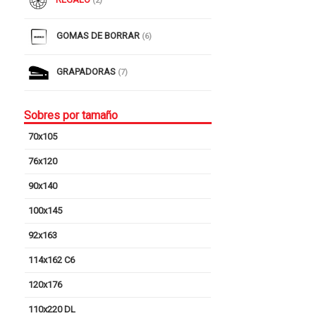
(2)
GOMAS DE BORRAR
(6)
GRAPADORAS
(7)
Sobres por tamaño
70x105
76x120
90x140
100x145
92x163
114x162 C6
120x176
110x220 DL