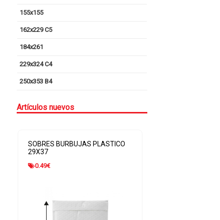
155x155
162x229 C5
184x261
229x324 C4
250x353 B4
Artículos nuevos
SOBRES BURBUJAS PLASTICO
SOBRES BURBUJA
29X37
20X27,5
0.49
€
0.31
€