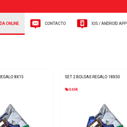
NDA ONLINE
CONTACTO
IOS / ANDROID AP
REGALO 8X15
SET 2 BOLSAS REGALO 18X50
0.65
€