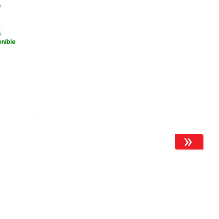
nible
»