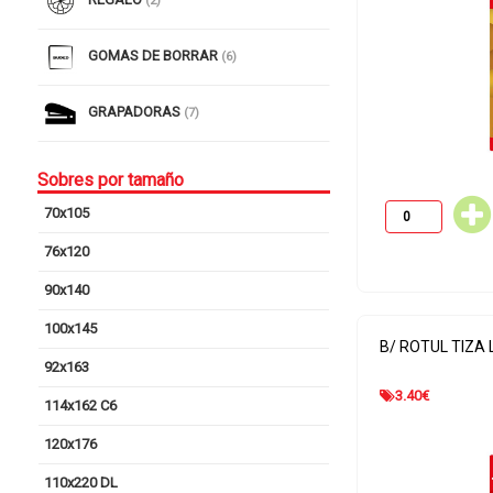
(2)
GOMAS DE BORRAR
(6)
GRAPADORAS
(7)
Sobres por tamaño
70x105
76x120
90x140
100x145
B/ ROTUL TIZA 
92x163
3.40
€
114x162 C6
120x176
110x220 DL