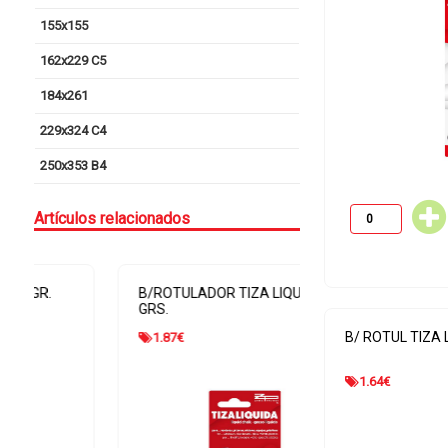
155x155
162x229 C5
184x261
229x324 C4
250x353 B4
Artículos relacionados
B/ROTULADOR TIZA LIQUIDA 4
B/ ROT. TIZA LIQ
GRS.
B/ ROTUL TIZA 
1.87
€
4.05
€
1.64
€