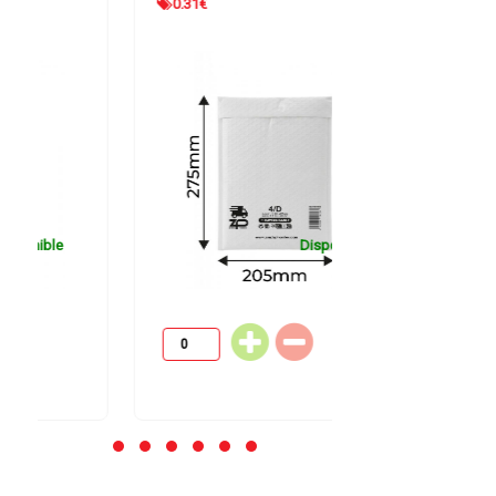
0.31
€
0.22
€
Disponible