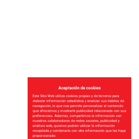
0.45
€
1.64
€
Disponible
Disponi
Aceptación de cookies
Este Sitio Web utiliza cookies propias y de terceros para
elaborar información estadística y analizar sus hábitos de
navegación, lo que nos permite personalizar el contenido
que ofrecemos y mostrarle publicidad relacionada con sus
preferencias. Además, compartimos la información con
nuestros colaboradores de redes sociales, publicidad y
análisis web, quienes podrán utilizar la información
recopilada y combinarla con otra información que les haya
proporcionado.