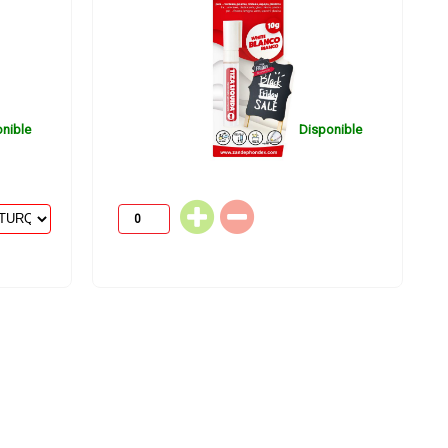
nible
Disponible
/ ROTUL TIZA LIQUIZA 4GR.
B/ ROTUL TIZA LIQUIZA 8GR
BLANCO
BLANCO
1.87
€
1.64
€