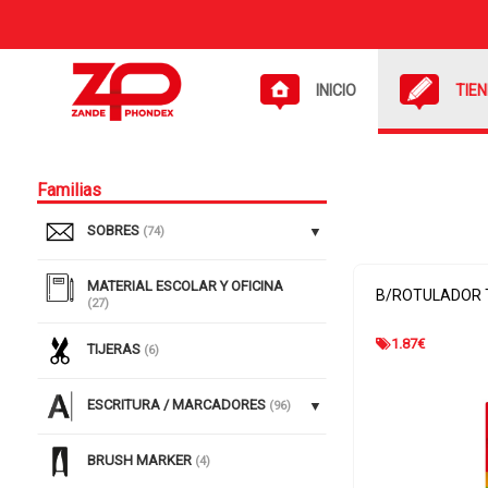
INICIO
TIE
Familias
SOBRES
(74)
MATERIAL ESCOLAR Y OFICINA
B/ROTULADOR T
(27)
1.87
€
TIJERAS
(6)
ESCRITURA / MARCADORES
(96)
BRUSH MARKER
(4)