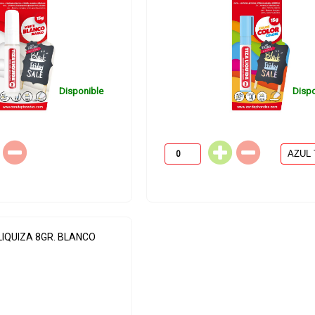
Disponible
Dispo
UIDA 8GR. ORO
B/ ROT. TIZA LIQUIDA 8GR.
B
PLATA
LIQUIZA 8GR. BLANCO
4.05
€