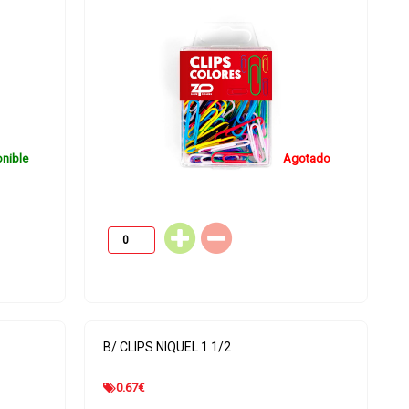
0.45
€
1.64
€
nible
Agotado
Disponible
Dispo
B/ CLIPS NIQUEL 1 1/2
0.67
€