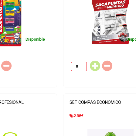
Disponible
Dispo
EXIBLE
BLISTER CLIP COLORES
ROFESIONAL
SET COMPAS ECONOMICO
0.75
€
2.38
€