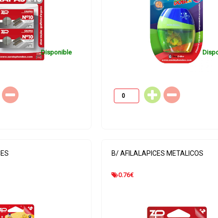
Disponible
Dispo
CES
B/ AFILALAPICES METALICOS
0.76
€