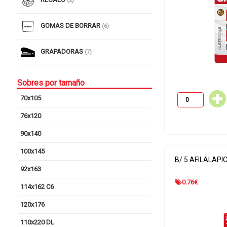
(2)
GOMAS DE BORRAR
(6)
GRAPADORAS
(7)
Sobres por tamaño
70x105
76x120
90x140
100x145
B/ 5 AFILALAPI
92x163
0.76
€
114x162 C6
120x176
110x220 DL