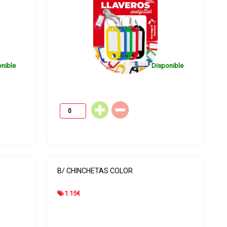
nible
Disponible
SET COMPAS ECONOMICO
B/ 6 PINZAS ABATIBLE 
COLORES
B/ CHINCHETAS COLOR
2.38
€
1.29
€
1.15
€