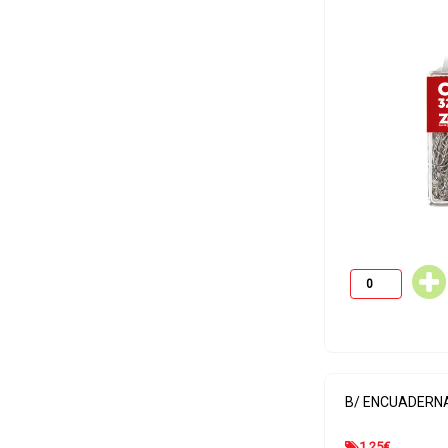
B/ ENCUADERN
1.25
€