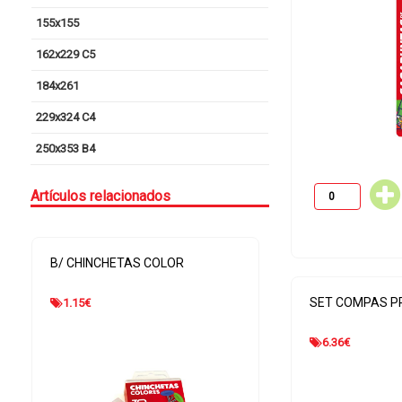
155x155
162x229 C5
184x261
229x324 C4
250x353 B4
Artículos relacionados
B/ 3 PINZAS ABATIBLE 41MM
SET REGLAS FL
SET COMPAS P
1.29
€
1.53
€
6.36
€