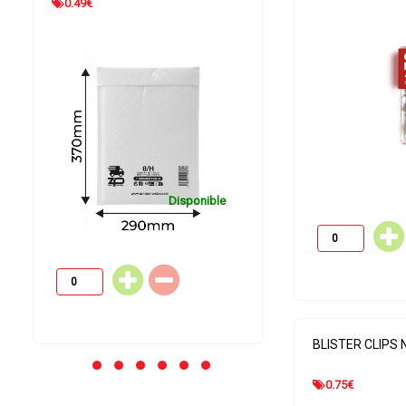
0.31
€
0.22
€
Disponible
BLISTER CLIPS 
0.75
€