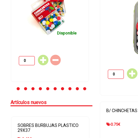
Disponible
Artículos nuevos
B/ CHINCHETAS
0.75
€
SOBRES BURBUJAS PLASTICO
BOLSA ENVIO 
20X27,5