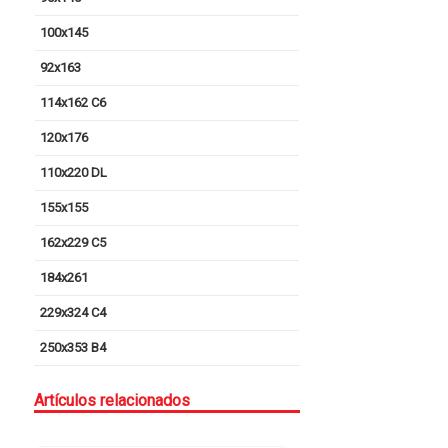
100x145
92x163
114x162 C6
120x176
110x220 DL
155x155
162x229 C5
184x261
229x324 C4
250x353 B4
Artículos relacionados