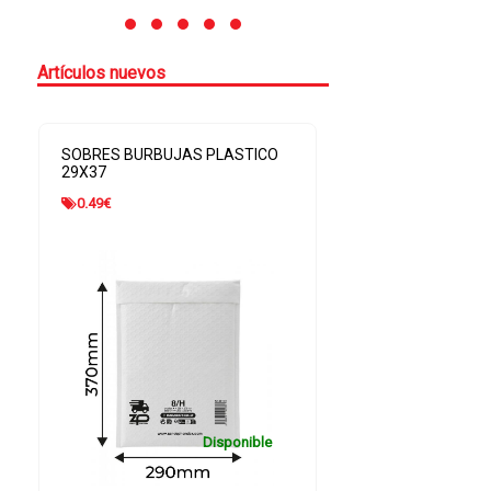
Artículos nuevos
CO
SOBRES BURBUJAS PLASTICO
BOLSA ENVI
20X27,5
0.31
€
0.22
€
e
Disponible