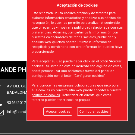
Aceptación de cookies
Este Sitio Web utiliza cookies propias y de terceros para
elaborar información estadística y analizar sus hábitos de
navegación, lo que nos permite personalizar el contenido
que ofrecemos y mostrarle publicidad relacionada con sus
preferencias. Además, compartimos la información con
nuestros colaboradores de redes sociales, publicidad y
análisis web, quienes podrán utilizar la información
recopilada y combinarla con otra información que les haya
proporcionado.
Para aceptar su uso puede hacer click en el botón "Aceptar
cookies". Si usted no está de acuerdo con alguna de estas,
ANDE PHONDEX SL
podrá personalizar sus opciones a través del panel de
configuración con el botón "Configurar cookies".
Para conocer las empresas colaboradoras que incorporan
AV. DEL GUIX nº35
sus cookies en nuestro sitio web, puede acceder a nuestra
BADALONA (BARCELONA), 08915
política de cookies
. Debe tener en cuenta, que estos
terceros pueden tener cookies propias.
934642017
info@zandephondex.com
Aceptar cookies
Configurar cookies