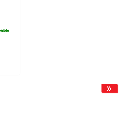
nible
»