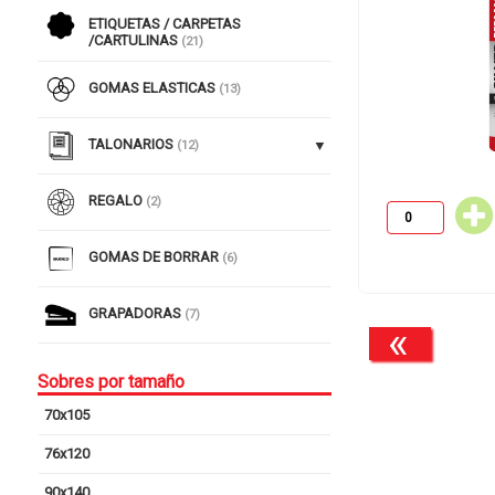
ETIQUETAS / CARPETAS
/CARTULINAS
(21)
GOMAS ELASTICAS
(13)
TALONARIOS
(12)
REGALO
(2)
GOMAS DE BORRAR
(6)
GRAPADORAS
(7)
«
Sobres por tamaño
70x105
76x120
90x140