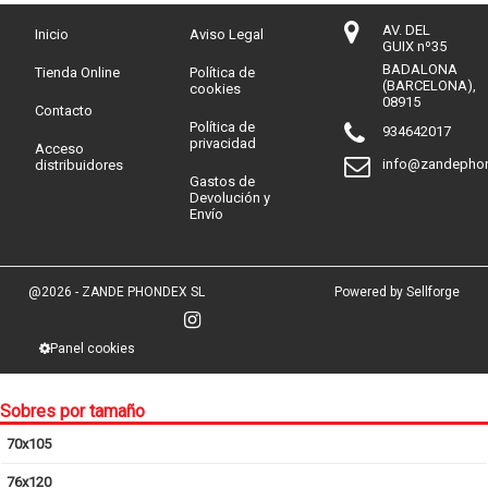
AV. DEL
Inicio
Aviso Legal
GUIX nº35
BADALONA
Tienda Online
Política de
(BARCELONA),
cookies
08915
Contacto
Política de
934642017
privacidad
Acceso
info@zandepho
distribuidores
Gastos de
Devolución y
Envío
@2026 - ZANDE PHONDEX SL
Powered by Sellforge
Panel cookies
Sobres por tamaño
70x105
76x120