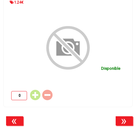
1.24
€
Disponible
«
»