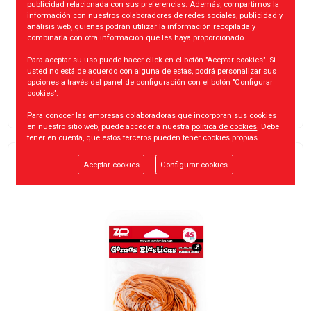
publicidad relacionada con sus preferencias. Además, compartimos la
información con nuestros colaboradores de redes sociales, publicidad y
análisis web, quienes podrán utilizar la información recopilada y
combinarla con otra información que les haya proporcionado.
Disponible
Para aceptar su uso puede hacer click en el botón "Aceptar cookies". Si
usted no está de acuerdo con alguna de estas, podrá personalizar sus
opciones a través del panel de configuración con el botón "Configurar
cookies".
Para conocer las empresas colaboradoras que incorporan sus cookies
en nuestro sitio web, puede acceder a nuestra
política de cookies
. Debe
tener en cuenta, que estos terceros pueden tener cookies propias.
BOLSA GOMAS ELASTICAS NO8
Aceptar cookies
Configurar cookies
1.05
€