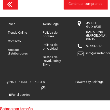
Continuar comprando
AV. DEL
Inicio
Aviso Legal
GUIX nº35
BADALONA
Tienda Online
Política de
(BARCELONA),
cookies
08915
Contacto
Política de
934642017
privacidad
Acceso
info@zandepho
distribuidores
Gastos de
Devolución y
Envío
@2026 - ZANDE PHONDEX SL
Powered by Sellforge
Panel cookies
Sobres por tamaño