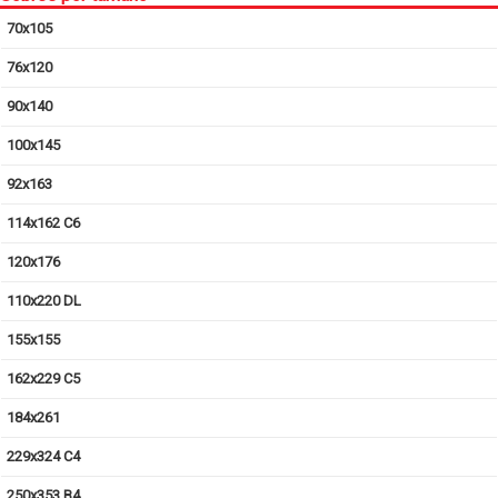
70x105
76x120
90x140
100x145
92x163
114x162 C6
120x176
110x220 DL
155x155
162x229 C5
184x261
229x324 C4
250x353 B4