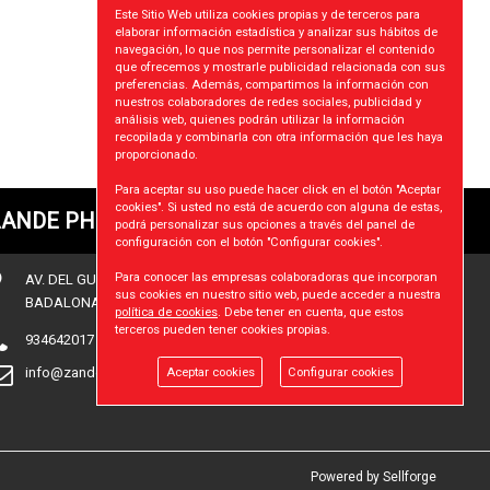
Este Sitio Web utiliza cookies propias y de terceros para
elaborar información estadística y analizar sus hábitos de
navegación, lo que nos permite personalizar el contenido
que ofrecemos y mostrarle publicidad relacionada con sus
preferencias. Además, compartimos la información con
nuestros colaboradores de redes sociales, publicidad y
análisis web, quienes podrán utilizar la información
recopilada y combinarla con otra información que les haya
proporcionado.
Para aceptar su uso puede hacer click en el botón "Aceptar
cookies". Si usted no está de acuerdo con alguna de estas,
ANDE PHONDEX SL
podrá personalizar sus opciones a través del panel de
configuración con el botón "Configurar cookies".
Para conocer las empresas colaboradoras que incorporan
AV. DEL GUIX nº35
sus cookies en nuestro sitio web, puede acceder a nuestra
BADALONA (BARCELONA), 08915
política de cookies
. Debe tener en cuenta, que estos
terceros pueden tener cookies propias.
934642017
info@zandephondex.com
Aceptar cookies
Configurar cookies
Powered by Sellforge