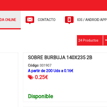
NDA ONLINE
CONTACTO
IOS / ANDROID AP
24 Productos
SOBRE BURBUJA 140X235 2B
Código:
001907
A partir de
200
Uds
a
0.16
€
0.25
€
Disponible