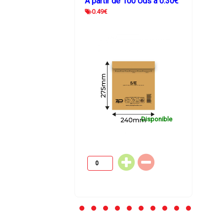
ir de
100
Uds
a
0.30
€
A partir de
200
Uds
a
0.19
€
€
0.33
€
Disponible
Disponible