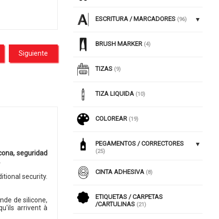
ESCRITURA / MARCADORES
(96)
BRUSH MARKER
(4)
Siguiente
TIZAS
(9)
TIZA LIQUIDA
(10)
COLOREAR
(19)
PEGAMENTOS / CORRECTORES
(25)
icona, seguridad
.
CINTA ADHESIVA
(8)
tional security.
ETIQUETAS / CARPETAS
nde de silicone,
/CARTULINAS
(21)
u'ils arrivent à