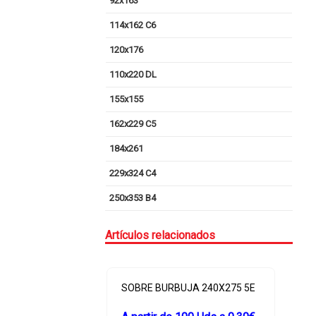
92x163
114x162 C6
120x176
110x220 DL
155x155
162x229 C5
184x261
229x324 C4
250x353 B4
Artículos relacionados
 BURBUJA 240X275 5E
SOBRE BURBUJA 200X175 C.D.