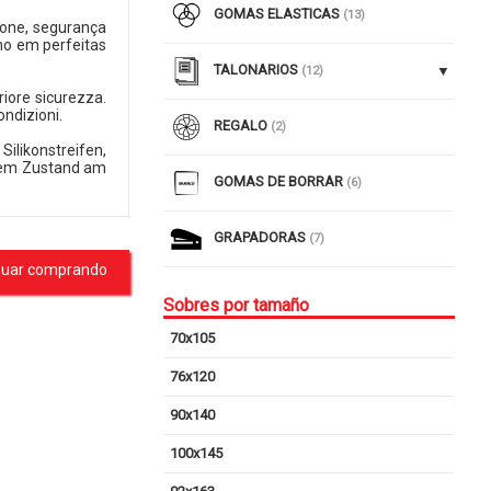
GOMAS ELASTICAS
(13)
icone, segurança
no em perfeitas
TALONARIOS
(12)
eriore sicurezza.
ondizioni.
REGALO
(2)
ilikonstreifen,
eiem Zustand am
GOMAS DE BORRAR
(6)
GRAPADORAS
(7)
nuar comprando
Sobres por tamaño
70x105
76x120
90x140
100x145