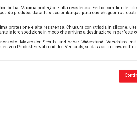
tico bolha. Máxima proteção e alta resistência. Fecho com tira de sil
 tipos de produtos durante o seu embarque para que cheguem ao desti
ssima protezione e alta resistenza. Chiusura con striscia in silicone, ult
rante la loro spedizione in modo che arrivino a destinazione in perfette c
Innenseite. Maximaler Schutz und hoher Widerstand. Verschluss mit S
le Arten von Produkten während des Versands, so dass sie in einwandfr
Conti