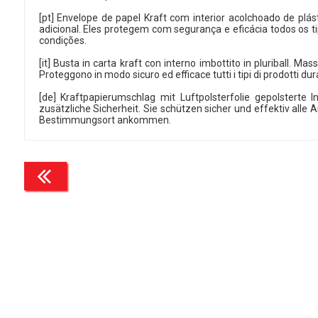
[pt] Envelope de papel Kraft com interior acolchoado de plás
adicional. Eles protegem com segurança e eficácia todos os
condições.
[it] Busta in carta kraft con interno imbottito in pluriball. Ma
Proteggono in modo sicuro ed efficace tutti i tipi di prodotti du
[de] Kraftpapierumschlag mit Luftpolsterfolie gepolsterte 
zusätzliche Sicherheit. Sie schützen sicher und effektiv al
Bestimmungsort ankommen.