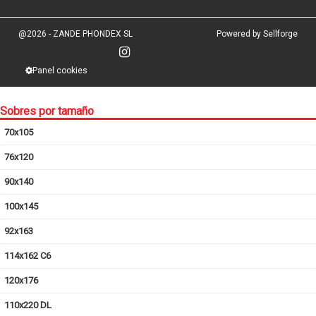
@2026 - ZANDE PHONDEX SL
Powered by Sellforge
Panel cookies
Sobres por tamaño
70x105
76x120
90x140
100x145
92x163
114x162 C6
120x176
110x220 DL