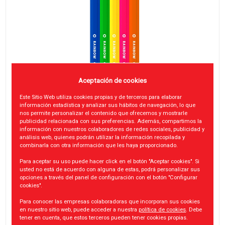
Aceptación de cookies
Este Sitio Web utiliza cookies propias y de terceros para elaborar
información estadística y analizar sus hábitos de navegación, lo que
nos permite personalizar el contenido que ofrecemos y mostrarle
publicidad relacionada con sus preferencias. Además, compartimos la
información con nuestros colaboradores de redes sociales, publicidad y
análisis web, quienes podrán utilizar la información recopilada y
combinarla con otra información que les haya proporcionado.
Para aceptar su uso puede hacer click en el botón "Aceptar cookies". Si
usted no está de acuerdo con alguna de estas, podrá personalizar sus
opciones a través del panel de configuración con el botón "Configurar
cookies".
Para conocer las empresas colaboradoras que incorporan sus cookies
en nuestro sitio web, puede acceder a nuestra
política de cookies
. Debe
tener en cuenta, que estos terceros pueden tener cookies propias.