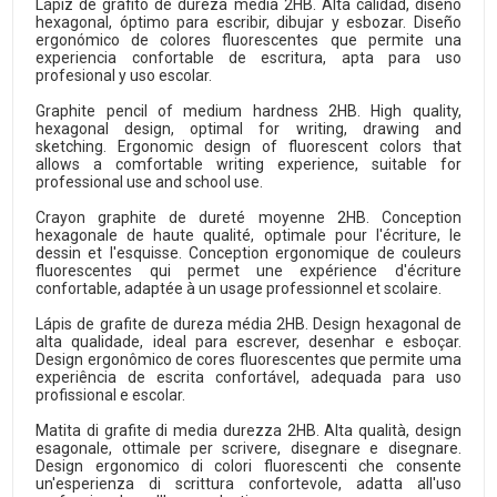
Lápiz de grafito de dureza media 2HB. Alta calidad, diseño
hexagonal, óptimo para escribir, dibujar y esbozar. Diseño
ergonómico de colores fluorescentes que permite una
experiencia confortable de escritura, apta para uso
profesional y uso escolar.
Graphite pencil of medium hardness 2HB. High quality,
hexagonal design, optimal for writing, drawing and
sketching. Ergonomic design of fluorescent colors that
allows a comfortable writing experience, suitable for
professional use and school use.
Crayon graphite de dureté moyenne 2HB. Conception
hexagonale de haute qualité, optimale pour l'écriture, le
dessin et l'esquisse. Conception ergonomique de couleurs
fluorescentes qui permet une expérience d'écriture
confortable, adaptée à un usage professionnel et scolaire.
Lápis de grafite de dureza média 2HB. Design hexagonal de
alta qualidade, ideal para escrever, desenhar e esboçar.
Design ergonômico de cores fluorescentes que permite uma
experiência de escrita confortável, adequada para uso
profissional e escolar.
Matita di grafite di media durezza 2HB. Alta qualità, design
esagonale, ottimale per scrivere, disegnare e disegnare.
Design ergonomico di colori fluorescenti che consente
un'esperienza di scrittura confortevole, adatta all'uso