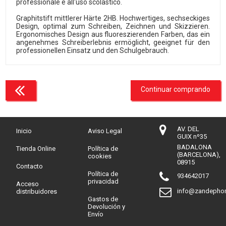
professionale e all'uso scolastico.
Graphitstift mittlerer Härte 2HB. Hochwertiges, sechseckiges
Design, optimal zum Schreiben, Zeichnen und Skizzieren.
Ergonomisches Design aus fluoreszierenden Farben, das ein
angenehmes Schreiberlebnis ermöglicht, geeignet für den
professionellen Einsatz und den Schulgebrauch.
Continuar comprando
AV. DEL
Inicio
Aviso Legal
GUIX nº35
BADALONA
Tienda Online
Política de
(BARCELONA),
cookies
08915
Contacto
Política de
934642017
privacidad
Acceso
info@zandepho
distribuidores
Gastos de
Devolución y
Envío