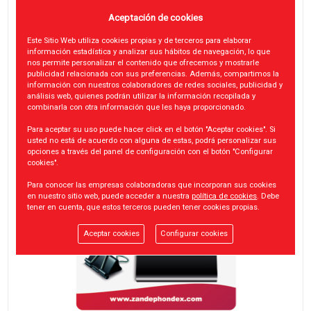
Aceptación de cookies
Este Sitio Web utiliza cookies propias y de terceros para elaborar
información estadística y analizar sus hábitos de navegación, lo que
nos permite personalizar el contenido que ofrecemos y mostrarle
publicidad relacionada con sus preferencias. Además, compartimos la
información con nuestros colaboradores de redes sociales, publicidad y
análisis web, quienes podrán utilizar la información recopilada y
combinarla con otra información que les haya proporcionado.
Para aceptar su uso puede hacer click en el botón "Aceptar cookies". Si
usted no está de acuerdo con alguna de estas, podrá personalizar sus
opciones a través del panel de configuración con el botón "Configurar
cookies".
Para conocer las empresas colaboradoras que incorporan sus cookies
en nuestro sitio web, puede acceder a nuestra
política de cookies
. Debe
tener en cuenta, que estos terceros pueden tener cookies propias.
Aceptar cookies
Configurar cookies