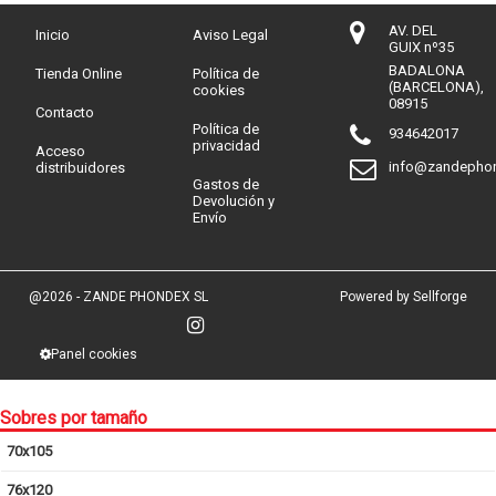
AV. DEL
Inicio
Aviso Legal
GUIX nº35
BADALONA
Tienda Online
Política de
(BARCELONA),
cookies
08915
Contacto
Política de
934642017
privacidad
Acceso
info@zandepho
distribuidores
Gastos de
Devolución y
Envío
@2026 - ZANDE PHONDEX SL
Powered by Sellforge
Panel cookies
Sobres por tamaño
70x105
76x120