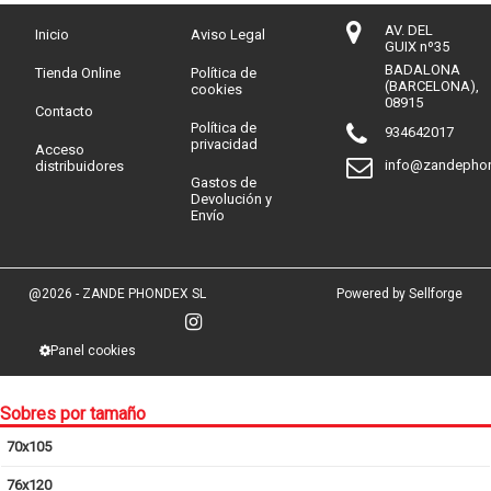
AV. DEL
Inicio
Aviso Legal
GUIX nº35
BADALONA
Tienda Online
Política de
(BARCELONA),
cookies
08915
Contacto
Política de
934642017
privacidad
Acceso
info@zandepho
distribuidores
Gastos de
Devolución y
Envío
@2026 - ZANDE PHONDEX SL
Powered by Sellforge
Panel cookies
Sobres por tamaño
70x105
76x120