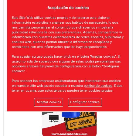
Aceptación de cookies
Este Sitio Web utiliza cookies propias y de terceros para elaborar
información estadística y analizar sus hábitos de navegación, lo que
nos permite personalizar el contenido que ofrecemos y mostrarle
publicidad relacionada con sus preferencias. Además, compartimos la
información con nuestros colaboradores de redes sociales, publicidad y
análisis web, quienes podrán utilizar la información recopilada y
combinarla con otra información que les haya proporcionado.
Para aceptar su uso puede hacer click en el botón "Aceptar cookies". Si
usted no está de acuerdo con alguna de estas, podrá personalizar sus
opciones a través del panel de configuración con el botón "Configurar
cookies".
Para conocer las empresas colaboradoras que incorporan sus cookies
en nuestro sitio web, puede acceder a nuestra
política de cookies
. Debe
tener en cuenta, que estos terceros pueden tener cookies propias.
Aceptar cookies
Configurar cookies