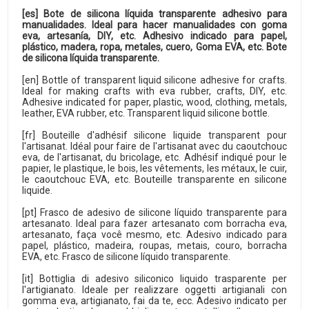
[es] Bote de silicona líquida transparente adhesivo para
manualidades. Ideal para hacer manualidades con goma
eva, artesanía, DIY, etc. Adhesivo indicado para papel,
plástico, madera, ropa, metales, cuero, Goma EVA, etc. Bote
de silicona líquida transparente.
[en] Bottle of transparent liquid silicone adhesive for crafts.
Ideal for making crafts with eva rubber, crafts, DIY, etc.
Adhesive indicated for paper, plastic, wood, clothing, metals,
leather, EVA rubber, etc. Transparent liquid silicone bottle.
[fr] Bouteille d'adhésif silicone liquide transparent pour
l'artisanat. Idéal pour faire de l'artisanat avec du caoutchouc
eva, de l'artisanat, du bricolage, etc. Adhésif indiqué pour le
papier, le plastique, le bois, les vêtements, les métaux, le cuir,
le caoutchouc EVA, etc. Bouteille transparente en silicone
liquide.
[pt] Frasco de adesivo de silicone líquido transparente para
artesanato. Ideal para fazer artesanato com borracha eva,
artesanato, faça você mesmo, etc. Adesivo indicado para
papel, plástico, madeira, roupas, metais, couro, borracha
EVA, etc. Frasco de silicone líquido transparente.
[it] Bottiglia di adesivo siliconico liquido trasparente per
l'artigianato. Ideale per realizzare oggetti artigianali con
gomma eva, artigianato, fai da te, ecc. Adesivo indicato per