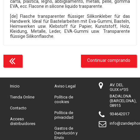
carta, plastica, legno, abbigliamento, metalli, pelle, gomma
EVA, ecc. Flacone in silicone liquido trasparente.
[de] Flasche transparenter flüssiger Silikonkleber für das
Handwerk. Ideal für Bastelarbeiten mit Eva-Gummi, Basteln,
Heimwerken usw. Klebstoff für Papier, Kunststoff, Holz,
Kleidung, Metalle, Leder, EVA-Gummi usw. Transparente
flüssige Silikonflasche.
Continuar comprando
AV. DEL
Inicio
Aviso Legal
GUIX nº35
BADALONA
Tienda Online
Política de
(BARCELONA),
cookies
08915
Contacto
Política de
934642017
privacidad
Acceso
info@zandepho
distribuidores
Gastos de
Devolución y
Envío