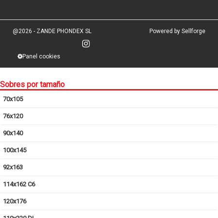
@2026 - ZANDE PHONDEX SL
Powered by Sellforge
Panel cookies
Sobres por tamaño
70x105
76x120
90x140
100x145
92x163
114x162 C6
120x176