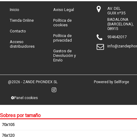
AV. DEL
Inicio
Aviso Legal
GUIX nº35
BADALONA
Tienda Online
Política de
(BARCELONA),
cookies
08915
Contacto
Política de
934642017
privacidad
Acceso
info@zandepho
distribuidores
Gastos de
Devolución y
Envío
@2026 - ZANDE PHONDEX SL
Powered by Sellforge
Panel cookies
Sobres por tamaño
70x105
76x120