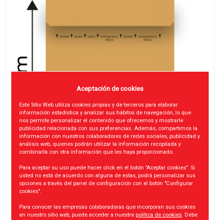
Aceptación de cookies
Este Sitio Web utiliza cookies propias y de terceros para elaborar
información estadística y analizar sus hábitos de navegación, lo que
nos permite personalizar el contenido que ofrecemos y mostrarle
publicidad relacionada con sus preferencias. Además, compartimos la
información con nuestros colaboradores de redes sociales, publicidad y
análisis web, quienes podrán utilizar la información recopilada y
combinarla con otra información que les haya proporcionado.
Para aceptar su uso puede hacer click en el botón "Aceptar cookies". Si
usted no está de acuerdo con alguna de estas, podrá personalizar sus
opciones a través del panel de configuración con el botón "Configurar
cookies".
Para conocer las empresas colaboradoras que incorporan sus cookies
en nuestro sitio web, puede acceder a nuestra
política de cookies
. Debe