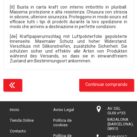
[it] Busta in carta kraft con interno imbottito in pluriball.
Massima protezione e alta resistenza. Chiusura con striscia
in silicone, ulteriore sicurezza. Proteggono in modo sicuro ed
efficace tutti i tipi di prodotti durante la loro spedizione in
modo che arrivino a destinazione in perfette condizioni.
[de] Kraftpapierumschlag mit Luftpolsterfolie gepolsterte
Innenseite. Maximaler Schutz und hoher Widerstand.
Verschluss mit Silikonstreifen, zusätzliche Sicherheit. Sie
schützen sicher und effektiv alle Arten von Produkten
während des Versands, so dass sie in einwandfreiem
Zustand am Bestimmungsort ankommen.
Continuar comprando
AV. DEL
Inicio
Aviso Legal
GUIX nº35
BADALONA
Tienda Online
Política de
(BARCELONA),
cookies
08915
Contacto
Política de
934642017