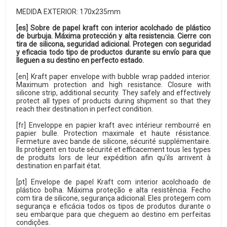
MEDIDA EXTERIOR: 170x235mm
[es] Sobre de papel kraft con interior acolchado de plástico
de burbuja. Máxima protección y alta resistencia. Cierre con
tira de silicona, seguridad adicional. Protegen con seguridad
y eficacia todo tipo de productos durante su envío para que
lleguen a su destino en perfecto estado.
[en] Kraft paper envelope with bubble wrap padded interior.
Maximum protection and high resistance. Closure with
silicone strip, additional security. They safely and effectively
protect all types of products during shipment so that they
reach their destination in perfect condition.
[fr] Enveloppe en papier kraft avec intérieur rembourré en
papier bulle. Protection maximale et haute résistance.
Fermeture avec bande de silicone, sécurité supplémentaire.
Ils protègent en toute sécurité et efficacement tous les types
de produits lors de leur expédition afin qu'ils arrivent à
destination en parfait état.
[pt] Envelope de papel Kraft com interior acolchoado de
plástico bolha. Máxima proteção e alta resistência. Fecho
com tira de silicone, segurança adicional. Eles protegem com
segurança e eficácia todos os tipos de produtos durante o
seu embarque para que cheguem ao destino em perfeitas
condições.