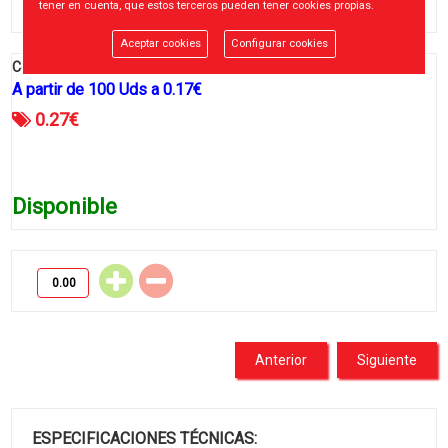
tener en cuenta, que estos terceros pueden tener cookies propias.
Aceptar cookies
Configurar cookies
Código:
001901
A partir de
100
Uds
a
0.17
€
0.27
€
Disponible
Anterior
Siguiente
ESPECIFICACIONES TÉCNICAS: