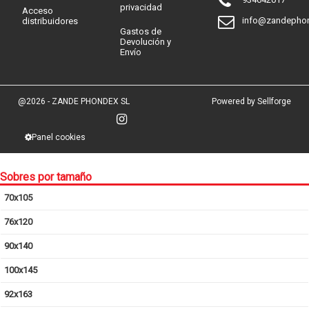
privacidad
Acceso
info@zandepho
distribuidores
Gastos de
Devolución y
Envío
@2026 - ZANDE PHONDEX SL
Powered by Sellforge
Panel cookies
Sobres por tamaño
70x105
76x120
90x140
100x145
92x163