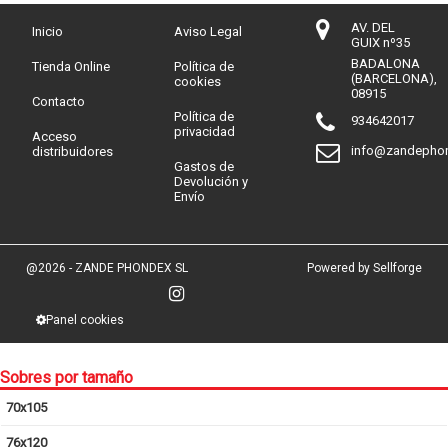
AV. DEL
Inicio
Aviso Legal
GUIX nº35
BADALONA
Tienda Online
Política de
(BARCELONA),
cookies
08915
Contacto
Política de
934642017
privacidad
Acceso
info@zandepho
distribuidores
Gastos de
Devolución y
Envío
@2026 - ZANDE PHONDEX SL
Powered by Sellforge
Panel cookies
Sobres por tamaño
70x105
76x120