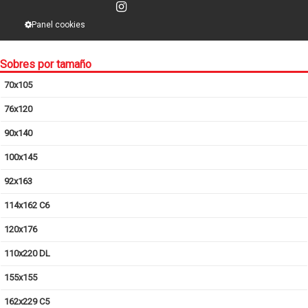
Panel cookies
Sobres por tamaño
70x105
76x120
90x140
100x145
92x163
114x162 C6
120x176
110x220 DL
155x155
162x229 C5