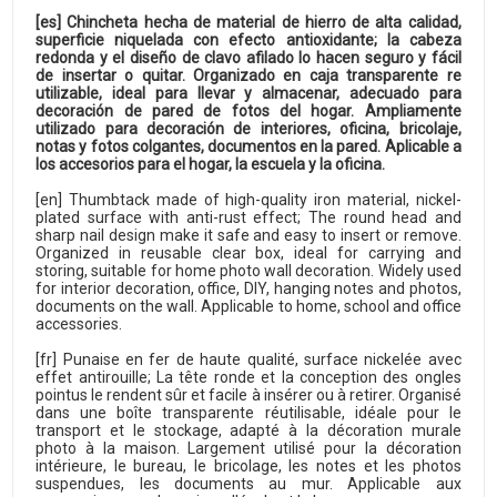
[es] Chincheta hecha de material de hierro de alta calidad,
superficie niquelada con efecto antioxidante; la cabeza
redonda y el diseño de clavo afilado lo hacen seguro y fácil
de insertar o quitar. Organizado en caja transparente re
utilizable, ideal para llevar y almacenar, adecuado para
decoración de pared de fotos del hogar. Ampliamente
utilizado para decoración de interiores, oficina, bricolaje,
notas y fotos colgantes, documentos en la pared. Aplicable a
los accesorios para el hogar, la escuela y la oficina.
[en] Thumbtack made of high-quality iron material, nickel-
plated surface with anti-rust effect; The round head and
sharp nail design make it safe and easy to insert or remove.
Organized in reusable clear box, ideal for carrying and
storing, suitable for home photo wall decoration. Widely used
for interior decoration, office, DIY, hanging notes and photos,
documents on the wall. Applicable to home, school and office
accessories.
[fr] Punaise en fer de haute qualité, surface nickelée avec
effet antirouille; La tête ronde et la conception des ongles
pointus le rendent sûr et facile à insérer ou à retirer. Organisé
dans une boîte transparente réutilisable, idéale pour le
transport et le stockage, adapté à la décoration murale
photo à la maison. Largement utilisé pour la décoration
intérieure, le bureau, le bricolage, les notes et les photos
suspendues, les documents au mur. Applicable aux