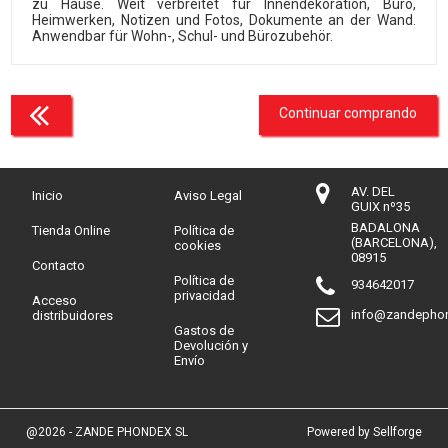
zu Hause. Weit verbreitet für Innendekoration, Büro,
Heimwerken, Notizen und Fotos, Dokumente an der Wand.
Anwendbar für Wohn-, Schul- und Bürozubehör.
Continuar comprando
AV. DEL
Inicio
Aviso Legal
GUIX nº35
BADALONA
Tienda Online
Política de
(BARCELONA),
cookies
08915
Contacto
Política de
934642017
privacidad
Acceso
info@zandepho
distribuidores
Gastos de
Devolución y
Envío
@2026 - ZANDE PHONDEX SL
Powered by Sellforge