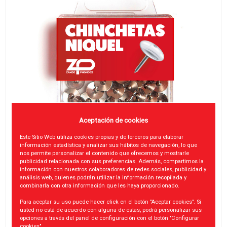
Aceptación de cookies
Este Sitio Web utiliza cookies propias y de terceros para elaborar
información estadística y analizar sus hábitos de navegación, lo que
nos permite personalizar el contenido que ofrecemos y mostrarle
publicidad relacionada con sus preferencias. Además, compartimos la
información con nuestros colaboradores de redes sociales, publicidad y
análisis web, quienes podrán utilizar la información recopilada y
combinarla con otra información que les haya proporcionado.
Para aceptar su uso puede hacer click en el botón "Aceptar cookies". Si
usted no está de acuerdo con alguna de estas, podrá personalizar sus
opciones a través del panel de configuración con el botón "Configurar
cookies".