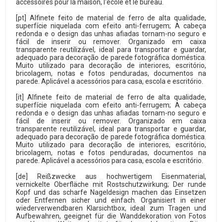
accessoires pour la maison, l'école et le bureau.
[pt] Alfinete feito de material de ferro de alta qualidade,
superfície niquelada com efeito anti-ferrugem; A cabeça
redonda e o design das unhas afiadas tornam-no seguro e
fácil de inserir ou remover. Organizado em caixa
transparente reutilizável, ideal para transportar e guardar,
adequado para decoração de parede fotográfica doméstica.
Muito utilizado para decoração de interiores, escritório,
bricolagem, notas e fotos penduradas, documentos na
parede. Aplicável a acessórios para casa, escola e escritório.
[it] Alfinete feito de material de ferro de alta qualidade,
superfície niquelada com efeito anti-ferrugem; A cabeça
redonda e o design das unhas afiadas tornam-no seguro e
fácil de inserir ou remover. Organizado em caixa
transparente reutilizável, ideal para transportar e guardar,
adequado para decoração de parede fotográfica doméstica.
Muito utilizado para decoração de interiores, escritório,
bricolagem, notas e fotos penduradas, documentos na
parede. Aplicável a acessórios para casa, escola e escritório.
[de] Reißzwecke aus hochwertigem Eisenmaterial,
vernickelte Oberfläche mit Rostschutzwirkung; Der runde
Kopf und das scharfe Nageldesign machen das Einsetzen
oder Entfernen sicher und einfach. Organisiert in einer
wiederverwendbaren Klarsichtbox, ideal zum Tragen und
Aufbewahren, geeignet für die Wanddekoration von Fotos